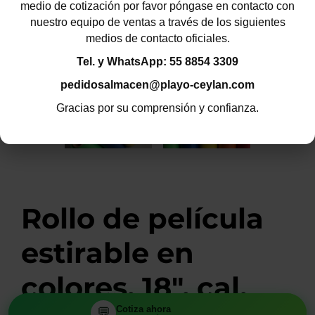
medio de cotización por favor póngase en contacto con
nuestro equipo de ventas a través de los siguientes
medios de contacto oficiales.
Tel. y WhatsApp: 55 8854 3309
pedidosalmacen@playo-ceylan.com
Gracias por su comprensión y confianza.
Rollo de película
estirable en
colores, 18", cal,
Cotiza ahora
Cotiza ahora
💬
💬