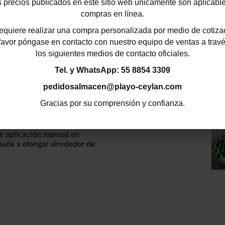
 precios publicados en este sitio web únicamente son aplicabl
compras en línea.
requiere realizar una compra personalizada por medio de cotiza
favor póngase en contacto con nuestro equipo de ventas a trav
los siguientes medios de contacto oficiales.
Tel. y WhatsApp: 55 8854 3309
pedidosalmacen@playo-ceylan.com
Gracias por su comprensión y confianza.
de aplicación manual en
ñada a elongar alrededor de